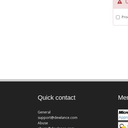
Uv
Pro
Quick contact
Mem
General
support@dewlance.com
Abuse