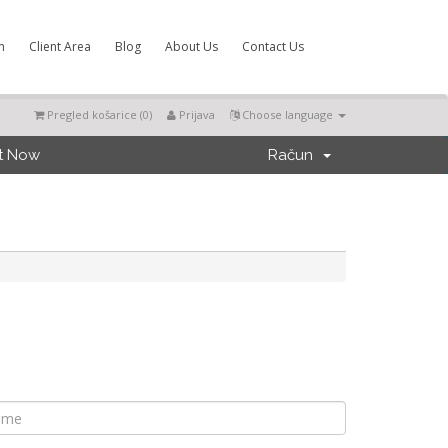
m
Client Area
Blog
About Us
Contact Us
Pregled košarice (
0
)
Prijava
Choose language
t Now
Račun