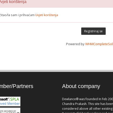
jeti korištenja
čitao/la sam i prihvaćam
Uvjeti korištenja
Powered by
WHMCompleteSol
ber/Partners
About company
Dewlance® was founded In Feb 200
Chandra Prakash. This site has bee
considered above all other existing 