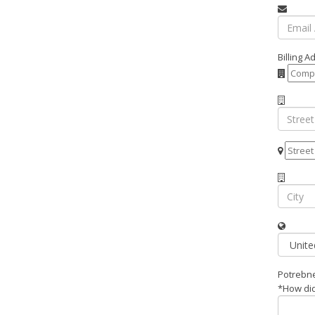
Billing A
Potrebne
*How did