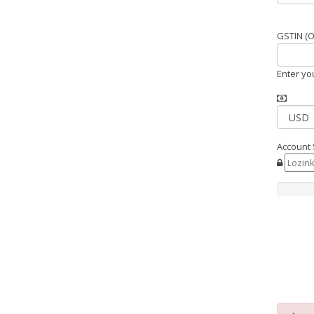
GSTIN (On
Enter yo
Account 