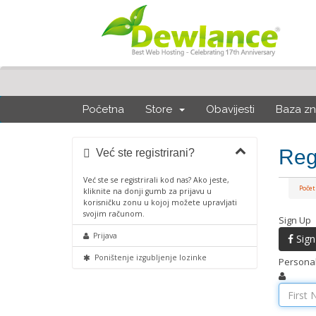
Početna
Store
Obavijesti
Baza zn
Regi
Već ste registrirani?
Već ste se registrirali kod nas? Ako jeste,
Poče
kliknite na donji gumb za prijavu u
korisničku zonu u kojoj možete upravljati
svojim računom.
Sign Up
Prijava
Sign
Poništenje izgubljenje lozinke
Personal