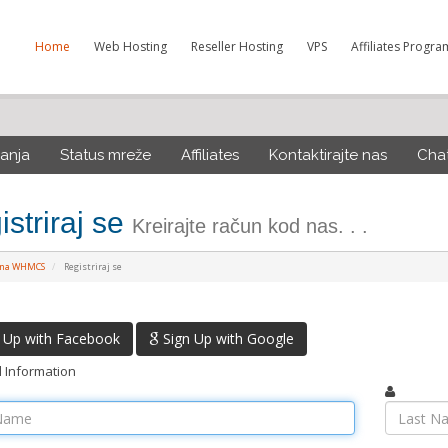
Home
Web Hosting
Reseller Hosting
VPS
Affiliates Progra
anja
Status mreže
Affiliates
Kontaktirajte nas
Cha
striraj se
Kreirajte račun kod nas. . .
tna WHMCS
Registriraj se
 Up with Facebook
Sign Up with Google
 Information