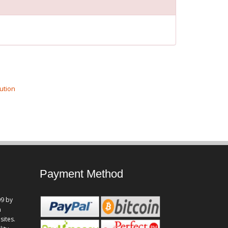
ution
Payment Method
9 by
n
sites.