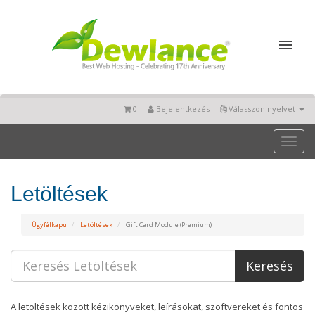
0
Bejelentkezés
Válasszon nyelvet
Toggl
naviga
Letöltések
Ügyfélkapu
Letöltések
Gift Card Module (Premium)
A letöltések között kézikönyveket, leírásokat, szoftvereket és fontos