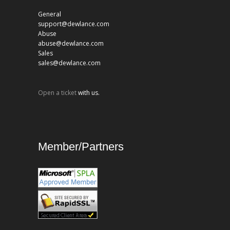
General
support@dewlance.com
Abuse
abuse@dewlance.com
Sales
sales@dewlance.com
Open a ticket
with us.
Member/Partners