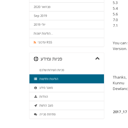
5.3
פברואר 2020
5.4
5.6
Sep 2019
7.0
יולי 2019
7.1
הודעות ישנות...
עדכוני RSS
You can 
Version.
פניות ומידע
פניות השירות שלכם
Thanks,
הודעות וחדשות
Kunnu
מאגר מידע
Dewlanc
הורדות
מצב הרשת
2
פתיחת פנייה