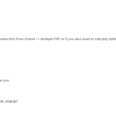
select this from cPanel >> Multiple PHP or If you also want to edit php set
e.com
יום שבת, יוני 17, 017