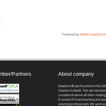
Powered by
WHMCompleteSol
ber/Partners
About company
Dewlance® was founded In Feb 200
Chandra Prakash. This site has bee
considered above all other existing 
It consist of 6 hard working and qua
assuring professionals. We work as