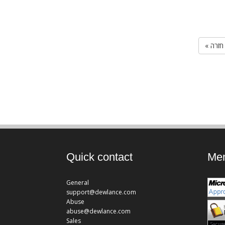
« חזרה
Quick contact
Mem
General
support@dewlance.com
Abuse
abuse@dewlance.com
Sales