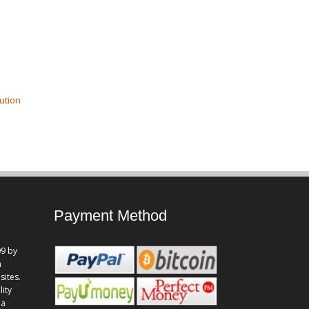
ution
Payment Method
9 by
n
sites.
lity
 a