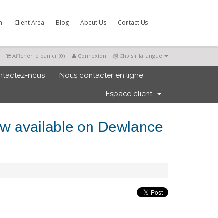
m
Client Area
Blog
About Us
Contact Us
Afficher le panier (
0
)
Connexion
Choisir la langue
ntactez-nous
Nous contacter en ligne
Espace client
 now available on Dewlance