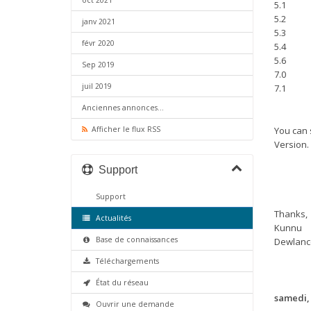
oct 2021
5.1
5.2
janv 2021
5.3
févr 2020
5.4
5.6
Sep 2019
7.0
juil 2019
7.1
Anciennes annonces...
Afficher le flux RSS
You can 
Version.
Support
Support
Thanks,
Actualités
Kunnu
Base de connaissances
Dewlanc
Téléchargements
État du réseau
samedi, 
Ouvrir une demande