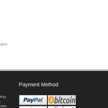
ution
Payment Method
9 by
n
sites.