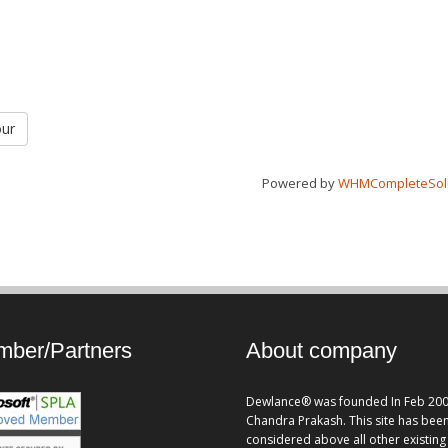
our
Powered by
WHMCompleteSol
ber/Partners
About company
Dewlance® was founded In Feb 200
Chandra Prakash. This site has bee
considered above all other existing 