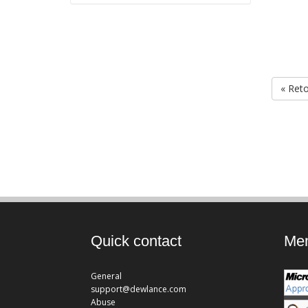
« Ret
Quick contact
Mem
General
support@dewlance.com
Abuse