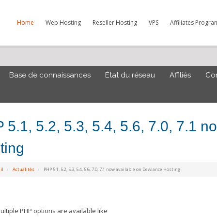
Home
Web Hosting
Reseller Hosting
VPS
Affiliates Progra
Base de connaissances
État du réseau
Affiliés
Co
5.1, 5.2, 5.3, 5.4, 5.6, 7.0, 7.1
ting
il
Actualités
PHP 5.1, 5.2, 5.3, 5.4, 5.6, 7.0, 7.1 now available on Dewlance Hosting
tiple PHP options are available like