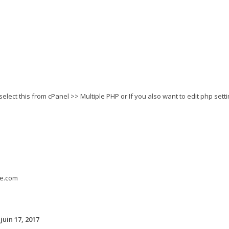
select this from cPanel >> Multiple PHP or If you also want to edit php set
e.com
juin 17, 2017