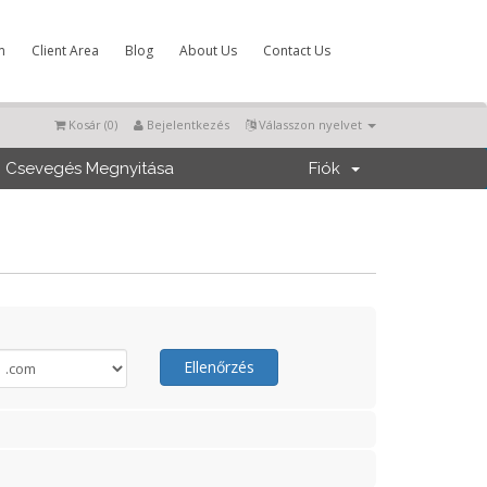
m
Client Area
Blog
About Us
Contact Us
Kosár (
0
)
Bejelentkezés
Válasszon nyelvet
Csevegés Megnyitása
Fiók
Ellenőrzés