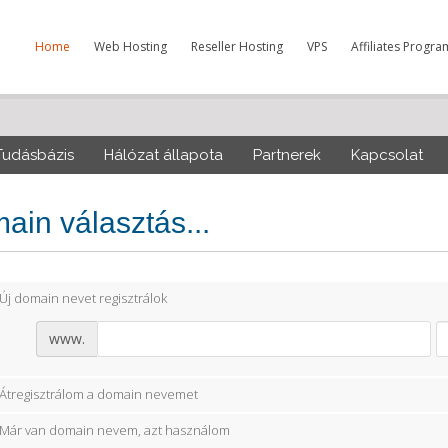
Home
Web Hosting
Reseller Hosting
VPS
Affiliates Progra
Tudásbázis
Hálózat állapota
Partnerek
Kapcsolat
ain választás...
Új domain nevet regisztrálok
www.
Átregisztrálom a domain nevemet
Már van domain nevem, azt használom