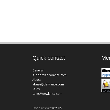
Quick contact
Mem
General
support@dewlance.com
Abuse
abuse@dewlance.com
Sales
sales@dewlance.com
Open a ticket
with us.