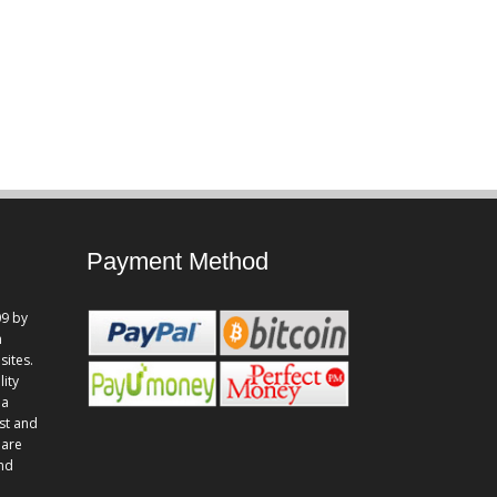
Payment Method
9 by
n
sites.
lity
 a
st and
 are
and