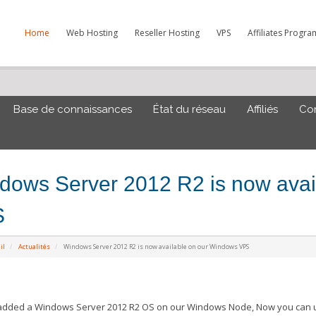
Home
Web Hosting
Reseller Hosting
VPS
Affiliates Progra
Base de connaissances
État du réseau
Affiliés
Co
dows Server 2012 R2 is now avai
S
il
Actualités
Windows Server 2012 R2 is now available on our Windows VPS
added a Windows Server 2012 R2 OS on our Windows Node, Now you can u