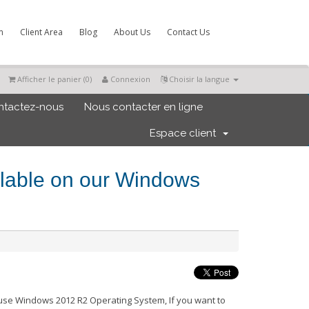
m
Client Area
Blog
About Us
Contact Us
Afficher le panier (
0
)
Connexion
Choisir la langue
ntactez-nous
Nous contacter en ligne
Espace client
lable on our Windows
se Windows 2012 R2 Operating System, If you want to