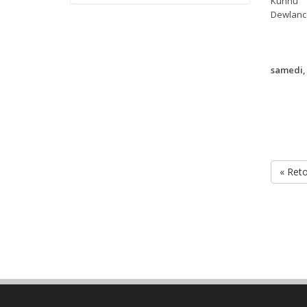
Kunnu
Dewlanc
samedi, 
« Ret