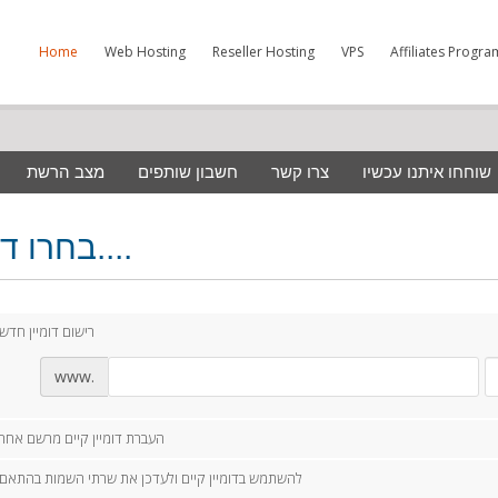
Home
Web Hosting
Reseller Hosting
VPS
Affiliates Progra
שוחחו איתנו עכשיו
צרו קשר
חשבון שותפים
מצב הרשת
בחרו דומיין....
רישום דומיין חדש
www.
העברת דומיין קיים מרשם אחר
להשתמש בדומיין קיים ולעדכן את שרתי השמות בהתאם