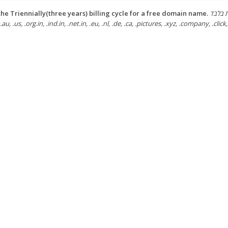
he Triennially(three years) billing cycle for a free domain name.
הבאות בלבד
au, .us, .org.in, .ind.in, .net.in, .eu, .nl, .de, .ca, .pictures, .xyz, .company, .click