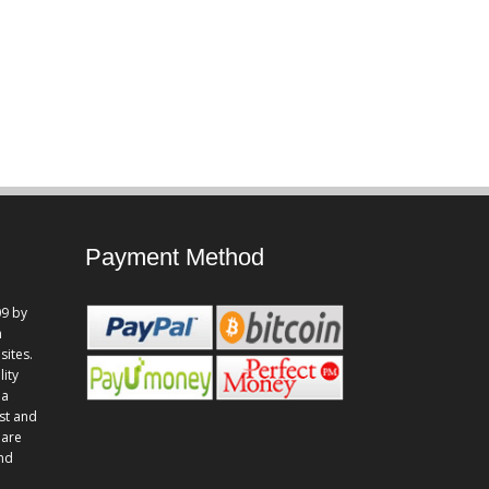
Payment Method
9 by
n
sites.
lity
 a
st and
 are
and